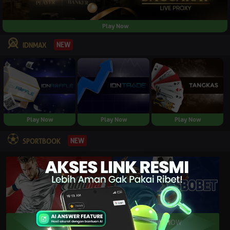
Play Now
NEW
IDNMAX
Play Now
Play Now
Play Now
NEW
SPORTBOOK