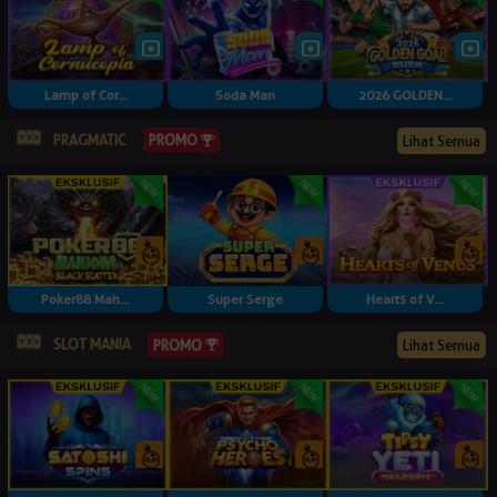
Lamp of Cor...
Soda Man
2026 GOLDEN...
PRAGMATIC
PROMO
Lihat Semua
Poker88 Mah...
Super Serge
Hearts of V...
SLOT MANIA
PROMO
Lihat Semua