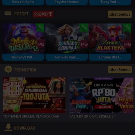
Satoshi Spins
Psycho Heroes
Tipsy Yeti ...
PGSOFT
PROMO
Lihat Semua
Monkeys Wil...
Tornado Ram...
Zombie Blas...
Lihat Semua
PROMOTION
TURNAMEN SPECIAL KEMERDEKAAN
CASH DROP GAME EKSKLUSIF
DOWNLOAD