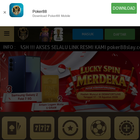
DOWNLOAD
×
Poker88
Download Poker88 Mobile
RCASH !!! AKSES SELALU LINK RESMI KAMI poker88slay.com |
INFO :
HOME
IDN E-LOTTERY
POKER
SLOT GAME
NEW
NEW
SPORTBOOK
LIVE CASINO
IDNLIVE
NEW
ESPORTS
TOGEL
ARCADE
NEW
NEW
NEW
TEMBAK IKAN
IDNRAFFLE
IDNTRADE