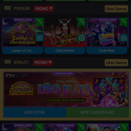
POPULAR
PROMO
Lihat Semua
Lamp of Cor...
Chinchirorin
Soda Man
IDNSLOT
PROMO
Lihat Semua