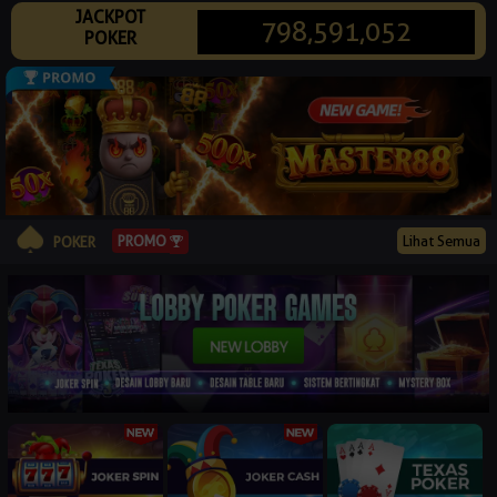
JACKPOT
© 2026 poker88fun.org. All Rights Reserved | 18+
798,591,052
POKER
PROMO
Lihat Semua
POKER