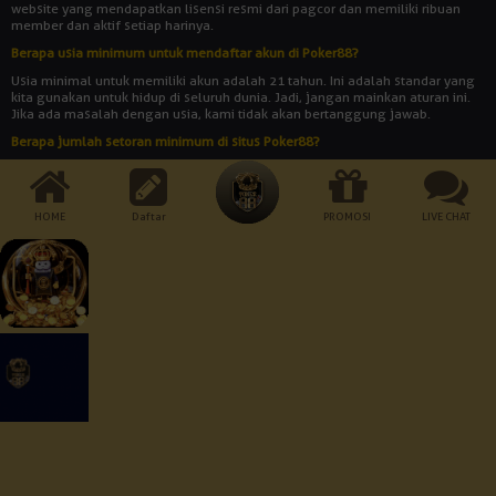
website yang mendapatkan lisensi resmi dari pagcor dan memiliki ribuan
member dan aktif setiap harinya.
Berapa usia minimum untuk mendaftar akun di Poker88?
Usia minimal untuk memiliki akun adalah 21 tahun. Ini adalah standar yang
kita gunakan untuk hidup di seluruh dunia. Jadi, jangan mainkan aturan ini.
Jika ada masalah dengan usia, kami tidak akan bertanggung jawab.
Berapa jumlah setoran minimum di situs Poker88?
Jumlah setoran minimum adalah Rp 10.000. Bukankah itu rendah? Dengan
uang yang begitu banyak, Anda bisa memainkan semua jenis permainan
yang disediakan oleh agen judi online POKER88.
HOME
Daftar
PROMOSI
LIVE CHAT
Cara Pembayaran:
Dukungan Perangkat :
Keamanan Terjamin :
© 2026 Poker88. All Rights Reserved | 18+