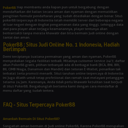
siap membantu anda kapan pun untuk bergabung dengan
Poker88
mendaftarkan diri kalian secara aman dan nyaman dengan memastikan
pengisian formulir pendaftaran yang sudah disediakan dengan benar. Situs
poker88 terpercaya di Indonesia telah memiliki server dari beberapa negara
di luar negeri dengan tingkat pengamanan data yang tinggi, sehingga data
dari para player akan terjaga keamanannya, player tentunya akan
bertransaksi tanpa merasa khawatir dan bisa bermain judi online dengan
santai dan aman.
Poker88 : Situs Judi Online No. 1 Indonesia, Hadiah
Berlimpah
Demi terciptanya suasana permainan yang aman dan nyaman, Poker88
menyediakan segala fasilitas terbaik. Misalnya customer service 24/7, daftar
akun Poker88 gratis, pilihan terbanyak ada di berbagai bank (BCA, BNI, BRI,
BII, CIMB Niaga, Danamon dan Mandiri) dan setoran E-Wallet, penarikan tak
terbatas serta promosi menarik. Situs taruhan online terpercaya di Indonesia
ini juga dilatih untuk tetap profesional dan ramah saat melayani pelanggan
selama 24 jam. Karenanya, Anda tidak perlu khawatir kesulitan saat berjudi
di situs Poker88. Bergabunglah bersama kami dengan cara mendaftar di
menu daftar yang sudah tertera.
FAQ - Situs Terpercaya Poker88
Amankah Bermain Di Situs Poker88?
Sangatlah aman bermain di judi online Poker88, Karena Poker88 merupakan