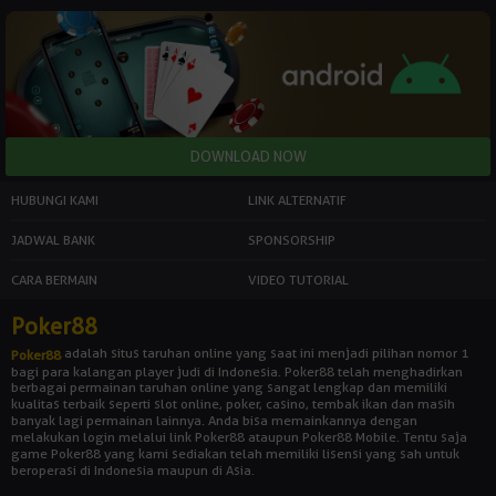
HUBUNGI KAMI
LINK ALTERNATIF
JADWAL BANK
SPONSORSHIP
CARA BERMAIN
VIDEO TUTORIAL
Poker88
adalah situs taruhan online yang saat ini menjadi pilihan nomor 1
Poker88
bagi para kalangan player judi di Indonesia. Poker88 telah menghadirkan
berbagai permainan taruhan online yang sangat lengkap dan memiliki
kualitas terbaik seperti slot online, poker, casino, tembak ikan dan masih
banyak lagi permainan lainnya. Anda bisa memainkannya dengan
melakukan login melalui link Poker88 ataupun Poker88 Mobile. Tentu saja
game Poker88 yang kami sediakan telah memiliki lisensi yang sah untuk
beroperasi di Indonesia maupun di Asia.