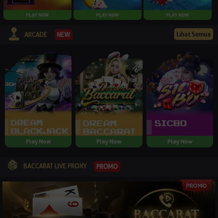
Lihat Semua
NEW
ARCADE
Play Now
Play Now
Play Now
BACCARAT LIVE PROXY
PROMO