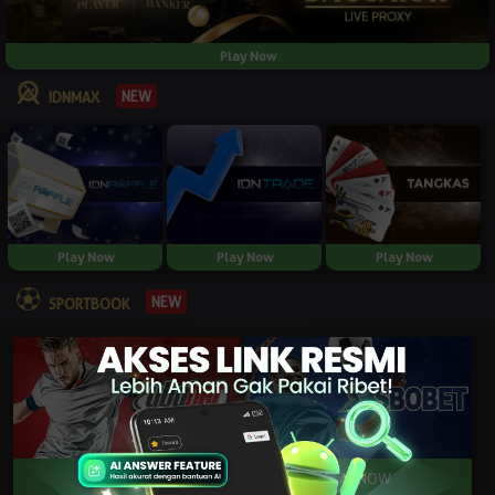
Play Now
NEW
IDNMAX
Play Now
Play Now
Play Now
NEW
SPORTBOOK