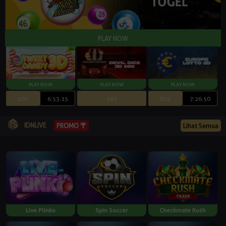
502
6:53:14
563
025
7:26:49
IDNLIVE
Lihat Semua
PROMO
Live Plinko
Spin Soccer
Checkmate Rush