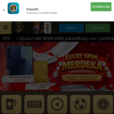
DOWNLOAD
×
Poker88
Download Poker88 Mobile
KSES SELALU LINK RESMI KAMI poker88slay.com | pk88idn.c
INFO :
HOME
IDN E-LOTTERY
POKER
SLOT GAME
NEW
NEW
SPORTBOOK
LIVE CASINO
IDNLIVE
NEW
ESPORTS
TOGEL
ARCADE
NEW
NEW
NEW
TEMBAK IKAN
IDNRAFFLE
IDNTRADE