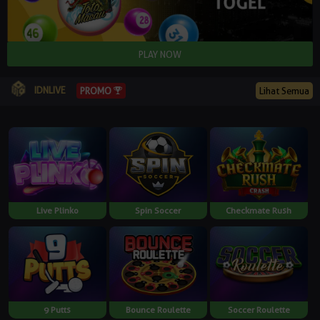
IDNLIVE
Lihat Semua
PROMO
Live Plinko
Spin Soccer
Checkmate Rush
9 Putts
Bounce Roulette
Soccer Roulette