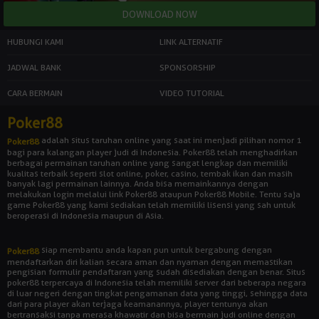
HUBUNGI KAMI
LINK ALTERNATIF
JADWAL BANK
SPONSORSHIP
CARA BERMAIN
VIDEO TUTORIAL
Poker88
adalah situs taruhan online yang saat ini menjadi pilihan nomor 1
Poker88
bagi para kalangan player judi di Indonesia. Poker88 telah menghadirkan
berbagai permainan taruhan online yang sangat lengkap dan memiliki
kualitas terbaik seperti slot online, poker, casino, tembak ikan dan masih
banyak lagi permainan lainnya. Anda bisa memainkannya dengan
melakukan login melalui link Poker88 ataupun Poker88 Mobile. Tentu saja
game Poker88 yang kami sediakan telah memiliki lisensi yang sah untuk
beroperasi di Indonesia maupun di Asia.
siap membantu anda kapan pun untuk bergabung dengan
Poker88
mendaftarkan diri kalian secara aman dan nyaman dengan memastikan
pengisian formulir pendaftaran yang sudah disediakan dengan benar. Situs
poker88 terpercaya di Indonesia telah memiliki server dari beberapa negara
di luar negeri dengan tingkat pengamanan data yang tinggi, sehingga data
dari para player akan terjaga keamanannya, player tentunya akan
bertransaksi tanpa merasa khawatir dan bisa bermain judi online dengan