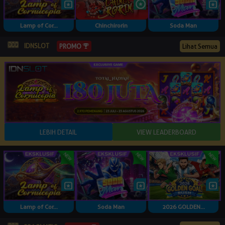
Lamp of Cor...
Chinchirorin
Soda Man
IDNSLOT
Lihat Semua
PROMO
Lamp of Cor...
Soda Man
2026 GOLDEN...