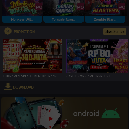
Monkeys Wil...
Tornado Ram...
Zombie Blas...
Lihat Semua
PROMOTION
TURNAMEN SPECIAL KEMERDEKAAN
CASH DROP GAME EKSKLUSIF
DOWNLOAD