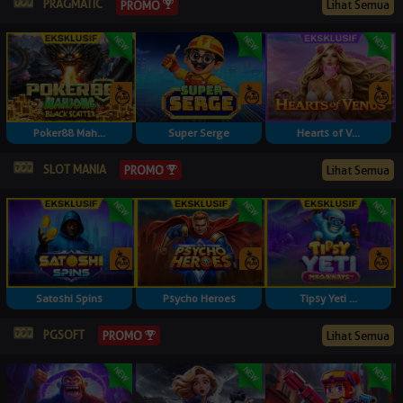
PRAGMATIC
Lihat Semua
PROMO
Poker88 Mah...
Super Serge
Hearts of V...
SLOT MANIA
Lihat Semua
PROMO
Satoshi Spins
Psycho Heroes
Tipsy Yeti ...
PGSOFT
Lihat Semua
PROMO