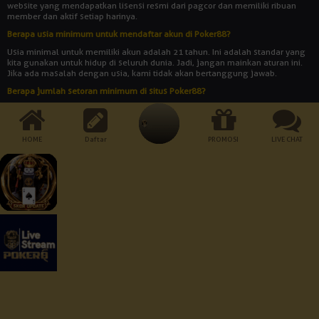
website yang mendapatkan lisensi resmi dari pagcor dan memiliki ribuan
member dan aktif setiap harinya.
Berapa usia minimum untuk mendaftar akun di Poker88?
Usia minimal untuk memiliki akun adalah 21 tahun. Ini adalah standar yang
kita gunakan untuk hidup di seluruh dunia. Jadi, jangan mainkan aturan ini.
Jika ada masalah dengan usia, kami tidak akan bertanggung jawab.
Berapa jumlah setoran minimum di situs Poker88?
Jumlah setoran minimum adalah Rp 10.000. Bukankah itu rendah? Dengan
uang yang begitu banyak, Anda bisa memainkan semua jenis permainan
yang disediakan oleh agen judi online POKER88.
HOME
Daftar
PROMOSI
LIVE CHAT
Cara Pembayaran:
Dukungan Perangkat :
Keamanan Terjamin :
© 2026 Poker88. All Rights Reserved | 18+