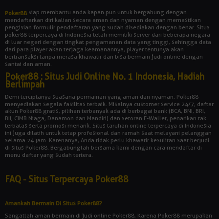
siap membantu anda kapan pun untuk bergabung dengan
Poker88
mendaftarkan diri kalian secara aman dan nyaman dengan memastikan
pengisian formulir pendaftaran yang sudah disediakan dengan benar. Situs
poker88 terpercaya di Indonesia telah memiliki server dari beberapa negara
di luar negeri dengan tingkat pengamanan data yang tinggi, sehingga data
dari para player akan terjaga keamanannya, player tentunya akan
bertransaksi tanpa merasa khawatir dan bisa bermain judi online dengan
santai dan aman.
Poker88 : Situs Judi Online No. 1 Indonesia, Hadiah
Berlimpah
Demi terciptanya suasana permainan yang aman dan nyaman, Poker88
menyediakan segala fasilitas terbaik. Misalnya customer service 24/7, daftar
akun Poker88 gratis, pilihan terbanyak ada di berbagai bank (BCA, BNI, BRI,
BII, CIMB Niaga, Danamon dan Mandiri) dan setoran E-Wallet, penarikan tak
terbatas serta promosi menarik. Situs taruhan online terpercaya di Indonesia
ini juga dilatih untuk tetap profesional dan ramah saat melayani pelanggan
selama 24 jam. Karenanya, Anda tidak perlu khawatir kesulitan saat berjudi
di situs Poker88. Bergabunglah bersama kami dengan cara mendaftar di
menu daftar yang sudah tertera.
FAQ - Situs Terpercaya Poker88
Amankah Bermain Di Situs Poker88?
Sangatlah aman bermain di judi online Poker88, Karena Poker88 merupakan