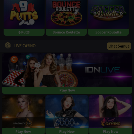
9 Putts
Bounce Roulette
Soccer Roulette
LIVE CASINO
Lihat Semua
Play Now
Play Now
Play Now
Play Now