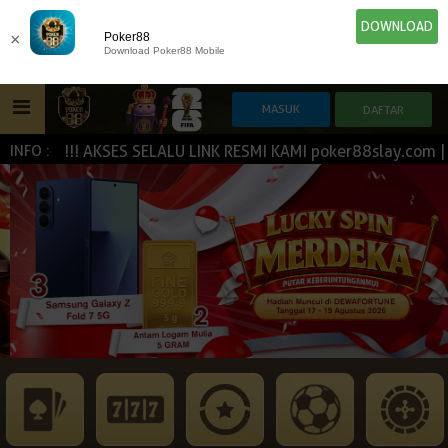
DOWNLOAD
×
Poker88
Download Poker88 Mobile
H !!! AKSES SELALU LINK RESMI KAMI poker88slay.com | pk8
INFO :
HOME
IDN E-LOTTERY
POKER
SLOT GAME
NEW
NEW
SPORTBOOK
LIVE CASINO
IDNLIVE
NEW
ESPORTS
TOGEL
ARCADE
NEW
NEW
NEW
TEMBAK IKAN
IDNRAFFLE
IDNTRADE