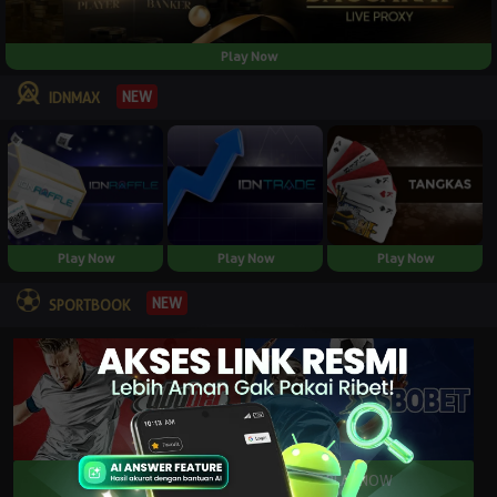
Play Now
NEW
IDNMAX
Play Now
Play Now
Play Now
NEW
SPORTBOOK